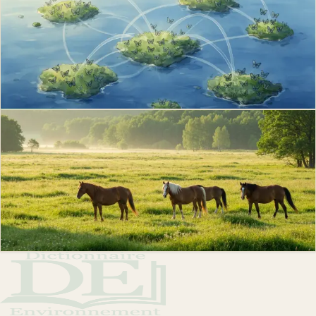
Métapopulation : équilibre extinction et
colonisation
Métapopulation : définition du modèle Levins 1969, équation dP/dt,
cas Melitaea cinxia des îles Åland et implications pour la conservation.
Philippe D.
·
19 avr. 2026
·
10
min
Biodiversité
Rewilding : le ré-ensauvagement pour la
biodiversité
Rewilding ou ré-ensauvagement : définition, exemples (Knepp,
Yellowstone, Iberá), différence avec restauration classique et limites du
concept.
Philippe D.
·
5 mars 2026
·
8
min