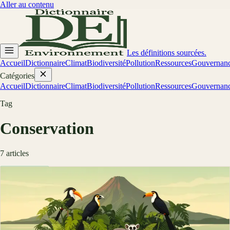
Aller au contenu
Les définitions sourcées.
Accueil
Dictionnaire
Climat
Biodiversité
Pollution
Ressources
Gouvernan
Catégories
Accueil
Dictionnaire
Climat
Biodiversité
Pollution
Ressources
Gouvernan
Tag
Conservation
7
article
s
Biodiversité
Endémisme : les îles fabriquent des espèces
uniques
L'endémisme désigne les espèces confinées à un seul territoire.