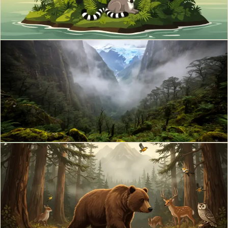
Pourquoi les îles en regorgent, et pourquoi ce trésor est aussi le plus
fragile.
Philippe D.
·
25 juin 2026
·
8
min
Biodiversité
Refugia thermiques : ces îlots de fraîcheur
qui sauvent
Refugia thermiques : définition stricte, quatre types de microclimats
topographiques, distinction avec refugia climatiques, cartographie
européenne 2026.
Philippe D.
·
23 mai 2026
·
14
min
Biodiversité
Espèce parapluie et flagship : deux outils
distincts
Espèce parapluie et espèce flagship : définitions précises, origines
(Wilcox 1984), différences avec clé de voûte et ingénieure, exemples
français.