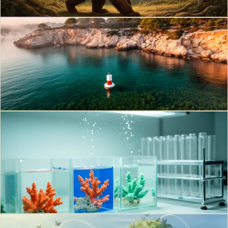
Philippe D.
·
7 mai 2026
·
10
min
Gouvernance
Zone de protection forte (ZPF) : définition
et critères
Définition de la ZPF, critères du décret 2022-527, différence avec une
AMP et équivalences UICN, pour y voir clair sans confusion.
Philippe D.
·
23 avr. 2026
·
12
min
Biodiversité
Évolution assistée : définition, techniques,
cadre IUCN
Évolution assistée : définition, cinq techniques (conditionnement, flux
génique, hybridation, sélection, microbiome), coraux, châtaignier,
IUCN.
Philippe D.
·
22 avr. 2026
·
11
min
Biodiversité