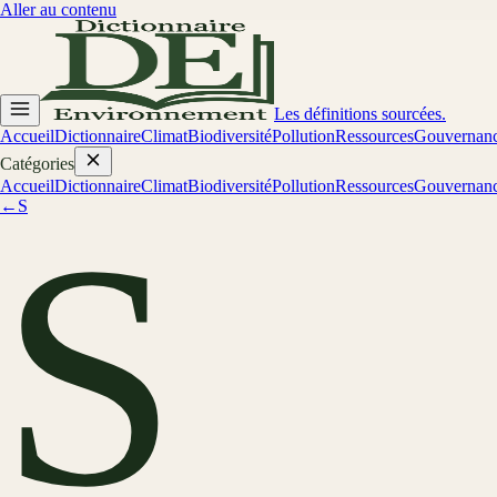
Aller au contenu
Les définitions sourcées.
Accueil
Dictionnaire
Climat
Biodiversité
Pollution
Ressources
Gouvernan
Catégories
Accueil
Dictionnaire
Climat
Biodiversité
Pollution
Ressources
Gouvernan
←
S
S