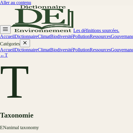
Aller au contenu
Les définitions sourcées.
Accueil
Dictionnaire
Climat
Biodiversité
Pollution
Ressources
Gouvernan
Catégories
Accueil
Dictionnaire
Climat
Biodiversité
Pollution
Ressources
Gouvernan
←
T
T
Taxonomie
EN
animal taxonomy