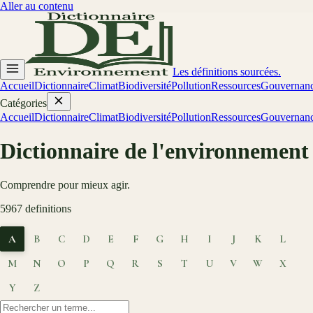
Aller au contenu
Les définitions sourcées.
Accueil
Dictionnaire
Climat
Biodiversité
Pollution
Ressources
Gouvernan
Catégories
Accueil
Dictionnaire
Climat
Biodiversité
Pollution
Ressources
Gouvernan
Dictionnaire de l'environnement
Comprendre pour mieux agir.
5967
definitions
A
B
C
D
E
F
G
H
I
J
K
L
M
N
O
P
Q
R
S
T
U
V
W
X
Y
Z