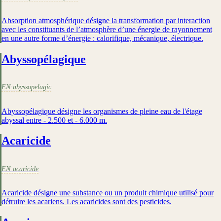
Absorption atmosphérique désigne la transformation par interaction
avec les constituants de l’atmosphère d’une énergie de rayonnement
en une autre forme d’énergie : calorifique, mécanique, électrique.
Abyssopélagique
EN:
abyssopelagic
Abyssopélagique désigne les organismes de pleine eau de l'étage
abyssal entre - 2.500 et - 6.000 m.
Acaricide
EN:
acaricide
Acaricide désigne une substance ou un produit chimique utilisé pour
détruire les acariens. Les acaricides sont des pesticides.