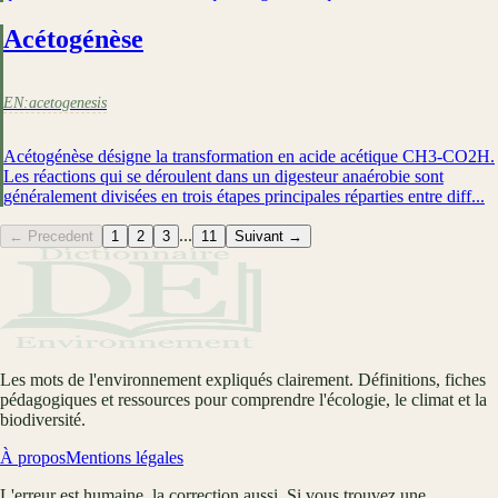
Acétogénèse
EN:
acetogenesis
Acétogénèse désigne la transformation en acide acétique CH3-CO2H.
Les réactions qui se déroulent dans un digesteur anaérobie sont
généralement divisées en trois étapes principales réparties entre diff...
...
← Precedent
1
2
3
11
Suivant →
Les mots de l'environnement expliqués clairement. Définitions, fiches
pédagogiques et ressources pour comprendre l'écologie, le climat et la
biodiversité.
À propos
Mentions légales
L'erreur est humaine, la correction aussi. Si vous trouvez une