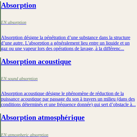
Absorption
EN:
absorption
Absorption désigne la pénétration d’une substance dans la structure
d’une autre. L'absorption a généralement lieu entre un liquide et un
gaz ou une vapeur lors des opérations de lavage, à la différenc...
Absorption acoustique
EN:
sound absorption
Absorption acoustique désigne le phénomène de réduction de la
puissance acoustique par passage du son à travers un milieu (dans des
conditions déterminés et une fréquence donnée) qui sert d’obstacle à...
Absorption atmosphérique
EN:
atmospheric absorption