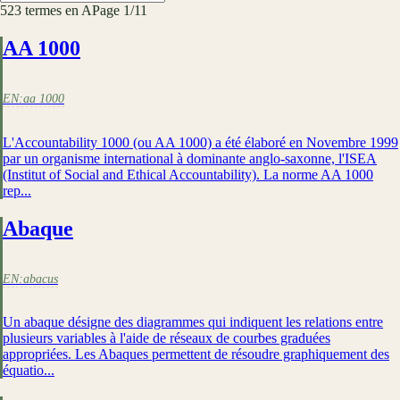
523
terme
s
en A
Page
1
/
11
AA 1000
EN:
aa 1000
L'Accountability 1000 (ou AA 1000) a été élaboré en Novembre 1999
par un organisme international à dominante anglo-saxonne, l'ISEA
(Institut of Social and Ethical Accountability). La norme AA 1000
rep...
Abaque
EN:
abacus
Un abaque désigne des diagrammes qui indiquent les relations entre
plusieurs variables à l'aide de réseaux de courbes graduées
appropriées. Les Abaques permettent de résoudre graphiquement des
équatio...