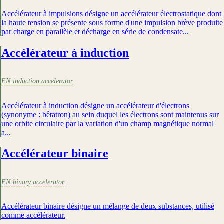
Accélérateur à impulsions désigne un accélérateur électrostatique dont
la haute tension se présente sous forme d'une impulsion brève produite
par charge en parallèle et décharge en série de condensate...
Accélérateur à induction
EN:
induction accelerator
Accélérateur à induction désigne un accélérateur d'électrons
(synonyme : bêtatron) au sein duquel les électrons sont maintenus sur
une orbite circulaire par la variation d'un champ magnétique normal
a...
Accélérateur binaire
EN:
binary accelerator
Accélérateur binaire désigne un mélange de deux substances, utilisé
comme accélérateur.