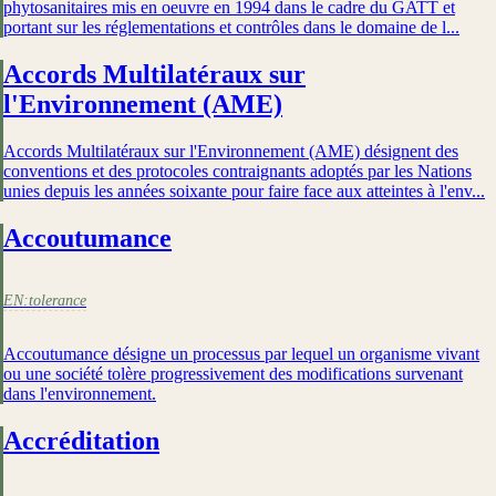
phytosanitaires mis en oeuvre en 1994 dans le cadre du GATT et
portant sur les réglementations et contrôles dans le domaine de l...
Accords Multilatéraux sur
l'Environnement (AME)
Accords Multilatéraux sur l'Environnement (AME) désignent des
conventions et des protocoles contraignants adoptés par les Nations
unies depuis les années soixante pour faire face aux atteintes à l'env...
Accoutumance
EN:
tolerance
Accoutumance désigne un processus par lequel un organisme vivant
ou une société tolère progressivement des modifications survenant
dans l'environnement.
Accréditation