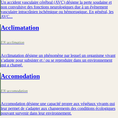
Un accident vasculaire cérébral (AVC) désigne la perte soudaine et
non convulsive des fonctions neurologiques due à un évènement
vasculaire intracrânien ischémique ou hémorragique. En général, les
AVC...
Acclimatation
EN:
acclimation
Acclimatation désigne un phénomène par lequel un organisme vivant
s’adapte pour subsister et / ou se reproduire dans un environnement
qui a changé.
Accomodation
EN:
accomodation
Accomodation désigne une capacité propre aux végétaux vivants qui
leur permet de s'adapter aux changements des conditions écologiques
pouvant survenir dans leur environnement.