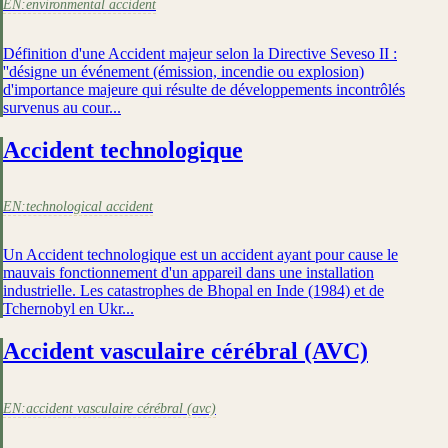
EN:
environmental accident
Définition d'une Accident majeur selon la Directive Seveso II :
''désigne un événement (émission, incendie ou explosion)
d'importance majeure qui résulte de développements incontrôlés
survenus au cour...
Accident technologique
EN:
technological accident
Un Accident technologique est un accident ayant pour cause le
mauvais fonctionnement d'un appareil dans une installation
industrielle. Les catastrophes de Bhopal en Inde (1984) et de
Tchernobyl en Ukr...
Accident vasculaire cérébral (AVC)
EN:
accident vasculaire cérébral (avc)