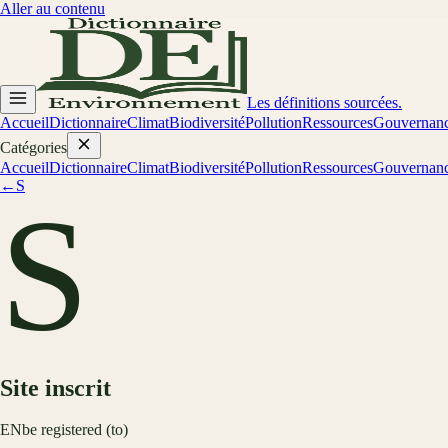
Aller au contenu
Les définitions sourcées.
Accueil
Dictionnaire
Climat
Biodiversité
Pollution
Ressources
Gouvernan
Catégories
Accueil
Dictionnaire
Climat
Biodiversité
Pollution
Ressources
Gouvernan
←
S
S
Site inscrit
EN
be registered (to)