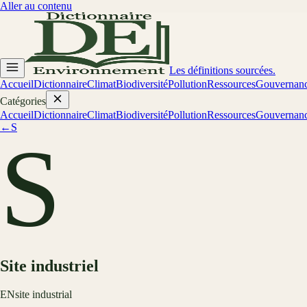
Aller au contenu
Les définitions sourcées.
Accueil
Dictionnaire
Climat
Biodiversité
Pollution
Ressources
Gouvernan
Catégories
Accueil
Dictionnaire
Climat
Biodiversité
Pollution
Ressources
Gouvernan
←
S
S
Site industriel
EN
site industrial