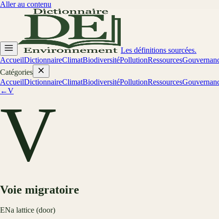
Aller au contenu
Les définitions sourcées.
Accueil
Dictionnaire
Climat
Biodiversité
Pollution
Ressources
Gouvernan
Catégories
Accueil
Dictionnaire
Climat
Biodiversité
Pollution
Ressources
Gouvernan
←
V
V
Voie migratoire
EN
a lattice (door)