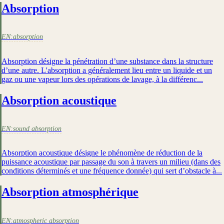
Absorption
EN:
absorption
Absorption désigne la pénétration d’une substance dans la structure
d’une autre. L'absorption a généralement lieu entre un liquide et un
gaz ou une vapeur lors des opérations de lavage, à la différenc...
Absorption acoustique
EN:
sound absorption
Absorption acoustique désigne le phénomène de réduction de la
puissance acoustique par passage du son à travers un milieu (dans des
conditions déterminés et une fréquence donnée) qui sert d’obstacle à...
Absorption atmosphérique
EN:
atmospheric absorption