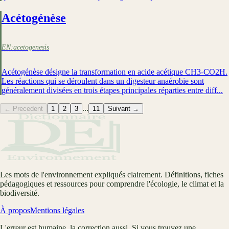
Acétogénèse
EN:
acetogenesis
Acétogénèse désigne la transformation en acide acétique CH3-CO2H.
Les réactions qui se déroulent dans un digesteur anaérobie sont
généralement divisées en trois étapes principales réparties entre diff...
...
← Precedent
1
2
3
11
Suivant →
Les mots de l'environnement expliqués clairement. Définitions, fiches
pédagogiques et ressources pour comprendre l'écologie, le climat et la
biodiversité.
À propos
Mentions légales
L'erreur est humaine, la correction aussi. Si vous trouvez une