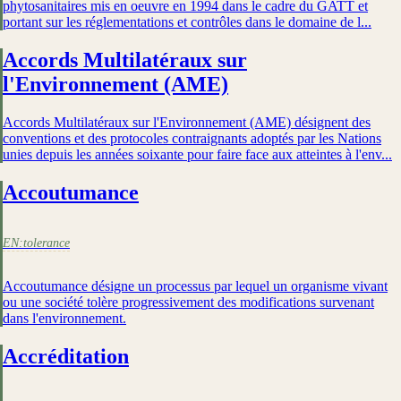
phytosanitaires mis en oeuvre en 1994 dans le cadre du GATT et
portant sur les réglementations et contrôles dans le domaine de l...
Accords Multilatéraux sur
l'Environnement (AME)
Accords Multilatéraux sur l'Environnement (AME) désignent des
conventions et des protocoles contraignants adoptés par les Nations
unies depuis les années soixante pour faire face aux atteintes à l'env...
Accoutumance
EN:
tolerance
Accoutumance désigne un processus par lequel un organisme vivant
ou une société tolère progressivement des modifications survenant
dans l'environnement.
Accréditation