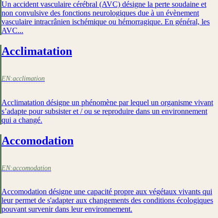
Un accident vasculaire cérébral (AVC) désigne la perte soudaine et
non convulsive des fonctions neurologiques due à un évènement
vasculaire intracrânien ischémique ou hémorragique. En général, les
AVC...
Acclimatation
EN:
acclimation
Acclimatation désigne un phénomène par lequel un organisme vivant
s’adapte pour subsister et / ou se reproduire dans un environnement
qui a changé.
Accomodation
EN:
accomodation
Accomodation désigne une capacité propre aux végétaux vivants qui
leur permet de s'adapter aux changements des conditions écologiques
pouvant survenir dans leur environnement.