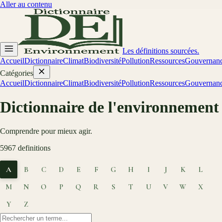
Aller au contenu
Les définitions sourcées.
Accueil
Dictionnaire
Climat
Biodiversité
Pollution
Ressources
Gouvernan
Catégories
Accueil
Dictionnaire
Climat
Biodiversité
Pollution
Ressources
Gouvernan
Dictionnaire de l'environnement
Comprendre pour mieux agir.
5967
definitions
A
B
C
D
E
F
G
H
I
J
K
L
M
N
O
P
Q
R
S
T
U
V
W
X
Y
Z