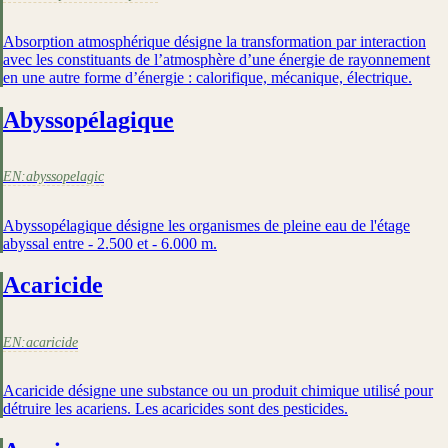
Absorption atmosphérique désigne la transformation par interaction
avec les constituants de l’atmosphère d’une énergie de rayonnement
en une autre forme d’énergie : calorifique, mécanique, électrique.
Abyssopélagique
EN:
abyssopelagic
Abyssopélagique désigne les organismes de pleine eau de l'étage
abyssal entre - 2.500 et - 6.000 m.
Acaricide
EN:
acaricide
Acaricide désigne une substance ou un produit chimique utilisé pour
détruire les acariens. Les acaricides sont des pesticides.