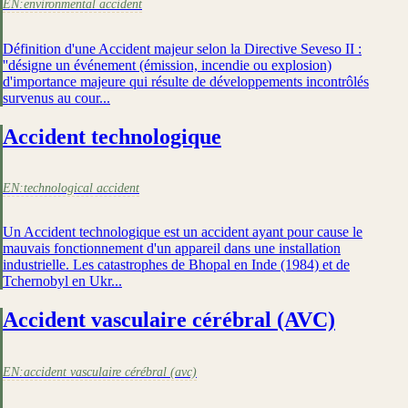
EN:
environmental accident
Définition d'une Accident majeur selon la Directive Seveso II :
''désigne un événement (émission, incendie ou explosion)
d'importance majeure qui résulte de développements incontrôlés
survenus au cour...
Accident technologique
EN:
technological accident
Un Accident technologique est un accident ayant pour cause le
mauvais fonctionnement d'un appareil dans une installation
industrielle. Les catastrophes de Bhopal en Inde (1984) et de
Tchernobyl en Ukr...
Accident vasculaire cérébral (AVC)
EN:
accident vasculaire cérébral (avc)