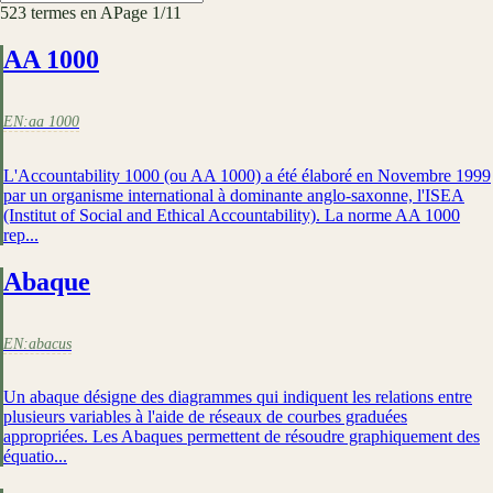
523
terme
s
en A
Page
1
/
11
AA 1000
EN:
aa 1000
L'Accountability 1000 (ou AA 1000) a été élaboré en Novembre 1999
par un organisme international à dominante anglo-saxonne, l'ISEA
(Institut of Social and Ethical Accountability). La norme AA 1000
rep...
Abaque
EN:
abacus
Un abaque désigne des diagrammes qui indiquent les relations entre
plusieurs variables à l'aide de réseaux de courbes graduées
appropriées. Les Abaques permettent de résoudre graphiquement des
équatio...