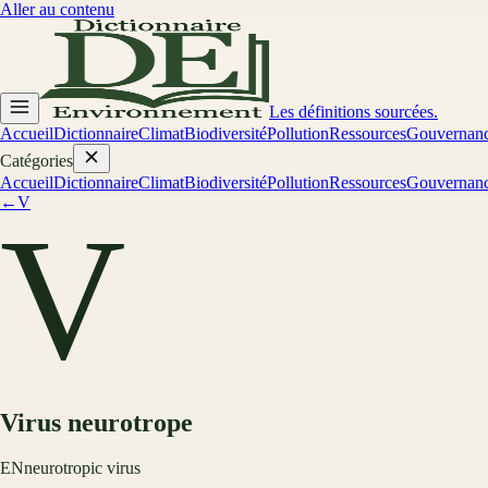
Aller au contenu
Les définitions sourcées.
Accueil
Dictionnaire
Climat
Biodiversité
Pollution
Ressources
Gouvernan
Catégories
Accueil
Dictionnaire
Climat
Biodiversité
Pollution
Ressources
Gouvernan
←
V
V
Virus neurotrope
EN
neurotropic virus