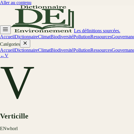
Aller au contenu
Les définitions sourcées.
Accueil
Dictionnaire
Climat
Biodiversité
Pollution
Ressources
Gouvernan
Catégories
Accueil
Dictionnaire
Climat
Biodiversité
Pollution
Ressources
Gouvernan
←
V
V
Verticille
EN
whorl