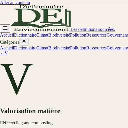
Aller au contenu
Les définitions sourcées.
Accueil
Dictionnaire
Climat
Biodiversité
Pollution
Ressources
Gouvernan
Catégories
Accueil
Dictionnaire
Climat
Biodiversité
Pollution
Ressources
Gouvernan
←
V
V
Valorisation matière
EN
recycling and composting