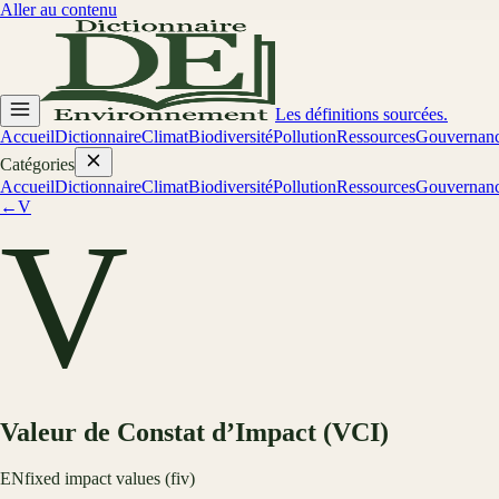
Aller au contenu
Les définitions sourcées.
Accueil
Dictionnaire
Climat
Biodiversité
Pollution
Ressources
Gouvernan
Catégories
Accueil
Dictionnaire
Climat
Biodiversité
Pollution
Ressources
Gouvernan
←
V
V
Valeur de Constat d’Impact (VCI)
EN
fixed impact values (fiv)