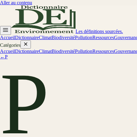
Aller au contenu
Les définitions sourcées.
Accueil
Dictionnaire
Climat
Biodiversité
Pollution
Ressources
Gouvernan
Catégories
Accueil
Dictionnaire
Climat
Biodiversité
Pollution
Ressources
Gouvernan
←
P
P