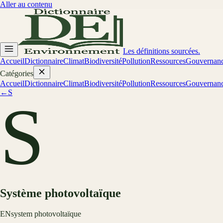
Aller au contenu
Les définitions sourcées.
Accueil
Dictionnaire
Climat
Biodiversité
Pollution
Ressources
Gouvernan
Catégories
Accueil
Dictionnaire
Climat
Biodiversité
Pollution
Ressources
Gouvernan
←
S
S
Système photovoltaïque
EN
system photovoltaïque