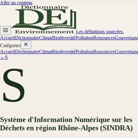
Aller au contenu
Les définitions sourcées.
Accueil
Dictionnaire
Climat
Biodiversité
Pollution
Ressources
Gouvernan
Catégories
Accueil
Dictionnaire
Climat
Biodiversité
Pollution
Ressources
Gouvernan
←
S
S
Système d'Information Numérique sur les
Déchets en région Rhône-Alpes (SINDRA)