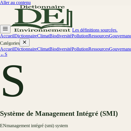
Aller au contenu
Les définitions sourcées.
Accueil
Dictionnaire
Climat
Biodiversité
Pollution
Ressources
Gouvernan
Catégories
Accueil
Dictionnaire
Climat
Biodiversité
Pollution
Ressources
Gouvernan
←
S
S
Système de Management Intégré (SMI)
EN
management intégré (smi) system