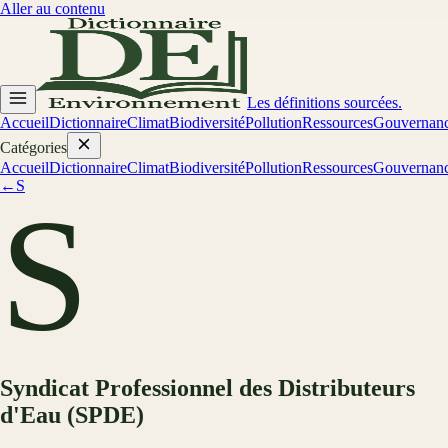
Aller au contenu
Les définitions sourcées.
Accueil
Dictionnaire
Climat
Biodiversité
Pollution
Ressources
Gouvernan
Catégories
Accueil
Dictionnaire
Climat
Biodiversité
Pollution
Ressources
Gouvernan
←
S
S
Syndicat Professionnel des Distributeurs
d'Eau (SPDE)