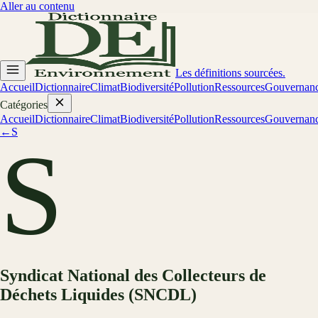
Aller au contenu
Les définitions sourcées.
Accueil
Dictionnaire
Climat
Biodiversité
Pollution
Ressources
Gouvernan
Catégories
Accueil
Dictionnaire
Climat
Biodiversité
Pollution
Ressources
Gouvernan
←
S
S
Syndicat National des Collecteurs de
Déchets Liquides (SNCDL)