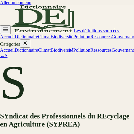
Aller au contenu
Les définitions sourcées.
Accueil
Dictionnaire
Climat
Biodiversité
Pollution
Ressources
Gouvernan
Catégories
Accueil
Dictionnaire
Climat
Biodiversité
Pollution
Ressources
Gouvernan
←
S
S
SYndicat des Professionnels du REcyclage
en Agriculture (SYPREA)