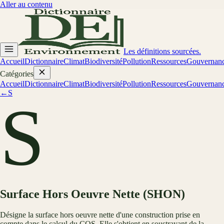
Aller au contenu
Les définitions sourcées.
Accueil
Dictionnaire
Climat
Biodiversité
Pollution
Ressources
Gouvernan
Catégories
Accueil
Dictionnaire
Climat
Biodiversité
Pollution
Ressources
Gouvernan
←
S
S
Surface Hors Oeuvre Nette (SHON)
Désigne la surface hors oeuvre nette d'une construction prise en
compte dans le calcul du COS. Elle s'obtient en soustrayant de la