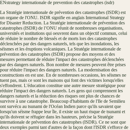
EN
strategy internationale de prevention des catastrophes (isdr)
La Stratégie internationale de prévention des catastrophes (ISDR) est
un organe de l'ONU. ISDR signifie en anglais International Strategy
for Disaster Reduction. La Stratégie internationale de prévention des
catastrophes (ISDR) de l’ONU réunit de nombreuses organisations,
universités et institutions qui oeuvrent dans un objectif commun, celui
de réduire le nombre de blessés et de morts lors des catastrophes
déclenchées par des dangers naturels, tels que les inondations, les
séismes et les éruptions volcaniques. La Stratégie internationale de
prévention des catastrophes (ISDR) propose des moyens et des
mesures permettant de réduire l'impact des catastrophes déclenchées
par des dangers naturels. Bon nombre de mesures peuvent être prises
pour réduire l'impact des dangers naturels. La modernisation des
constructions en est une. En de nombreuses occasions, les séismes ne
tuent pas, mais ce sont les maisons qui font des victimes lorsqu'elles
s'effondrent. L'éducation constitue une autre mesure stratégique pour
réduire l'impact des dangers naturels. Les gens qui comprennent les
dangers naturels et la réduction des risques ont plus de chances de
survivre à une catastrophe. Beaucoup d'habitants de l'Ile de Semilieu
ont survécu au tsunami de l'Océan Indien parce qu'ils savaient que
lorsqu'un séisme frappe leur île, il existe un haut risque de tsunami et
qu'ils doivent se réfugier dans les hauteurs, précise la Stratégie
internationale de prévention des catastrophes (ISDR). Ce ne sont que
deux exemples parmi tant d'autres de la façon dont l'ISDR s'efforce de