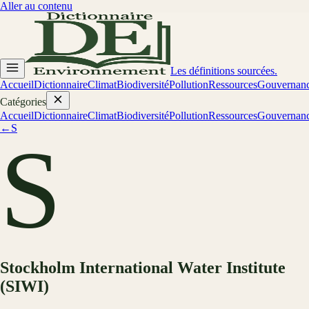
Aller au contenu
Les définitions sourcées.
Accueil
Dictionnaire
Climat
Biodiversité
Pollution
Ressources
Gouvernan
Catégories
Accueil
Dictionnaire
Climat
Biodiversité
Pollution
Ressources
Gouvernan
←
S
S
Stockholm International Water Institute
(SIWI)