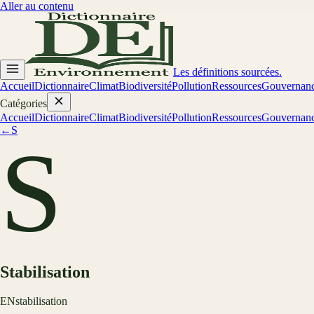
Aller au contenu
Les définitions sourcées.
Accueil
Dictionnaire
Climat
Biodiversité
Pollution
Ressources
Gouvernan
Catégories
Accueil
Dictionnaire
Climat
Biodiversité
Pollution
Ressources
Gouvernan
←
S
S
Stabilisation
EN
stabilisation