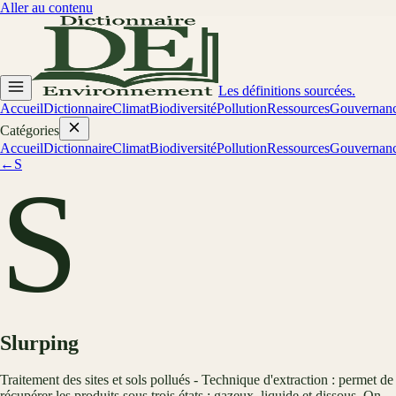
Aller au contenu
Les définitions sourcées.
Accueil
Dictionnaire
Climat
Biodiversité
Pollution
Ressources
Gouvernan
Catégories
Accueil
Dictionnaire
Climat
Biodiversité
Pollution
Ressources
Gouvernan
←
S
S
Slurping
Traitement des sites et sols pollués - Technique d'extraction : permet de
récupérer les produits sous trois états : gazeux, liquide et dissous. On