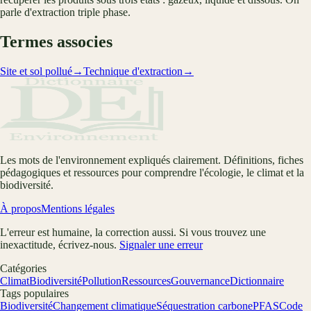
parle d'extraction triple phase.
Termes associes
Site et sol pollué
→
Technique d'extraction
→
Les mots de l'environnement expliqués clairement. Définitions, fiches
pédagogiques et ressources pour comprendre l'écologie, le climat et la
biodiversité.
À propos
Mentions légales
L'erreur est humaine, la correction aussi. Si vous trouvez une
inexactitude, écrivez-nous.
Signaler une erreur
Catégories
Climat
Biodiversité
Pollution
Ressources
Gouvernance
Dictionnaire
Tags populaires
Biodiversité
Changement climatique
Séquestration carbone
PFAS
Code