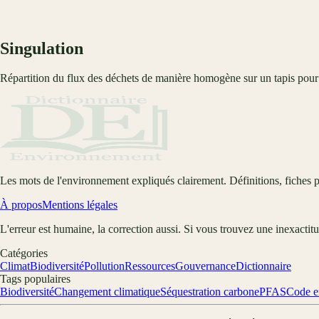
Singulation
Répartition du flux des déchets de manière homogène sur un tapis pour
Les mots de l'environnement expliqués clairement. Définitions, fiches p
À propos
Mentions légales
L'erreur est humaine, la correction aussi. Si vous trouvez une inexactit
Catégories
Climat
Biodiversité
Pollution
Ressources
Gouvernance
Dictionnaire
Tags populaires
Biodiversité
Changement climatique
Séquestration carbone
PFAS
Code e