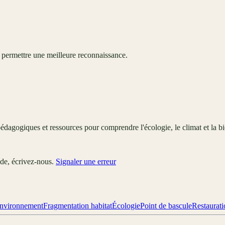
 permettre une meilleure reconnaissance.
édagogiques et ressources pour comprendre l'écologie, le climat et la bi
ude, écrivez-nous.
Signaler une erreur
nvironnement
Fragmentation habitat
Écologie
Point de bascule
Restaurat