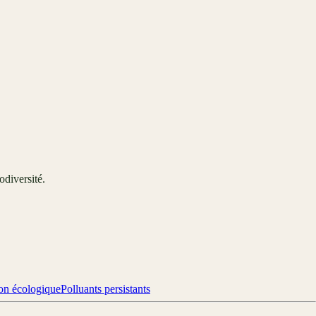
odiversité.
ion écologique
Polluants persistants