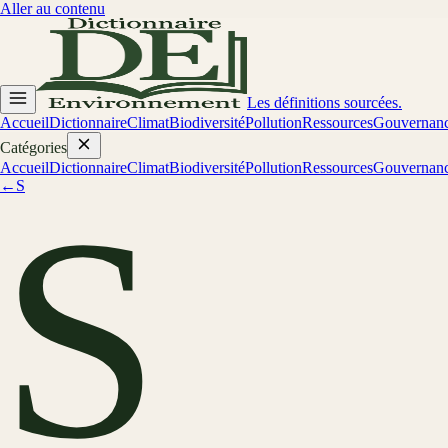
Aller au contenu
Les définitions sourcées.
Accueil
Dictionnaire
Climat
Biodiversité
Pollution
Ressources
Gouvernan
Catégories
Accueil
Dictionnaire
Climat
Biodiversité
Pollution
Ressources
Gouvernan
←
S
S