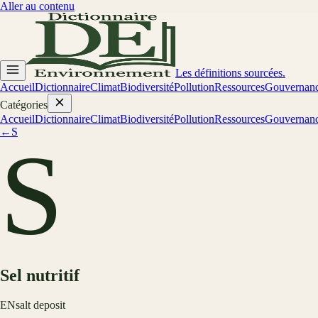
Aller au contenu
Les définitions sourcées.
Accueil
Dictionnaire
Climat
Biodiversité
Pollution
Ressources
Gouvernan
Catégories
Accueil
Dictionnaire
Climat
Biodiversité
Pollution
Ressources
Gouvernan
←
S
S
Sel nutritif
EN
salt deposit