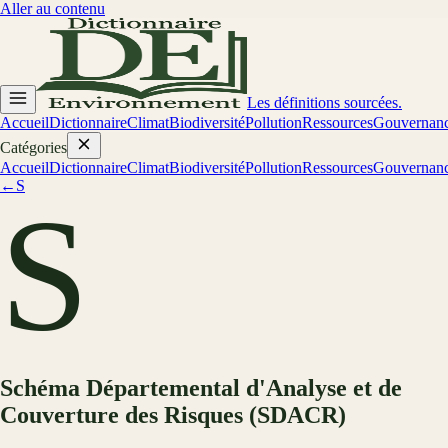
Aller au contenu
Les définitions sourcées.
Accueil
Dictionnaire
Climat
Biodiversité
Pollution
Ressources
Gouvernan
Catégories
Accueil
Dictionnaire
Climat
Biodiversité
Pollution
Ressources
Gouvernan
←
S
S
Schéma Départemental d'Analyse et de
Couverture des Risques (SDACR)