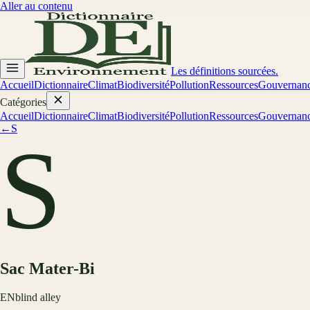
Aller au contenu
Les définitions sourcées.
Accueil
Dictionnaire
Climat
Biodiversité
Pollution
Ressources
Gouvernan
Catégories
Accueil
Dictionnaire
Climat
Biodiversité
Pollution
Ressources
Gouvernan
←
S
S
Sac Mater-Bi
EN
blind alley