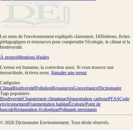
Les mots de l'environnement expliqués clairement. Définitions, fiches
pédagogiques et ressources pour comprendre l'écologie, le climat et la
biodiversité.
À propos
Mentions légales
L'erreur est humaine, la correction aussi. Si vous trouvez une
inexactitude, écrivez-nous.
Signaler une erreur
Catégories
Climat
Biodiversité
Pollution
Ressources
Gouvernance
Dictionnaire
Tags populaires
Biodiversité
Changement climatique
Séquestration carbone
PFAS
Code
environnement
Fragmentation habitat
Écologie
Point de
bascule
Restauration écologique
Polluants persistants
©
2026
Dictionnaire Environnement
. Tous droits réservés.