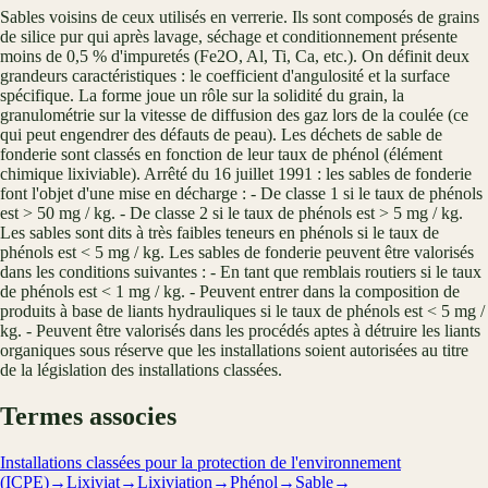
Sables voisins de ceux utilisés en verrerie. Ils sont composés de grains
de silice pur qui après lavage, séchage et conditionnement présente
moins de 0,5 % d'impuretés (Fe2O, Al, Ti, Ca, etc.). On définit deux
grandeurs caractéristiques : le coefficient d'angulosité et la surface
spécifique. La forme joue un rôle sur la solidité du grain, la
granulométrie sur la vitesse de diffusion des gaz lors de la coulée (ce
qui peut engendrer des défauts de peau). Les déchets de sable de
fonderie sont classés en fonction de leur taux de phénol (élément
chimique lixiviable). Arrêté du 16 juillet 1991 : les sables de fonderie
font l'objet d'une mise en décharge : - De classe 1 si le taux de phénols
est > 50 mg / kg. - De classe 2 si le taux de phénols est > 5 mg / kg.
Les sables sont dits à très faibles teneurs en phénols si le taux de
phénols est < 5 mg / kg. Les sables de fonderie peuvent être valorisés
dans les conditions suivantes : - En tant que remblais routiers si le taux
de phénols est < 1 mg / kg. - Peuvent entrer dans la composition de
produits à base de liants hydrauliques si le taux de phénols est < 5 mg /
kg. - Peuvent être valorisés dans les procédés aptes à détruire les liants
organiques sous réserve que les installations soient autorisées au titre
de la législation des installations classées.
Termes associes
Installations classées pour la protection de l'environnement
(ICPE)
→
Lixiviat
→
Lixiviation
→
Phénol
→
Sable
→