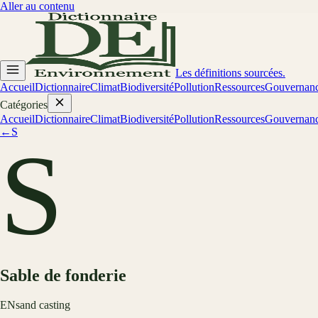
Aller au contenu
Les définitions sourcées.
Accueil
Dictionnaire
Climat
Biodiversité
Pollution
Ressources
Gouvernan
Catégories
Accueil
Dictionnaire
Climat
Biodiversité
Pollution
Ressources
Gouvernan
←
S
S
Sable de fonderie
EN
sand casting