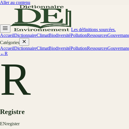
Aller au contenu
Les définitions sourcées.
Accueil
Dictionnaire
Climat
Biodiversité
Pollution
Ressources
Gouvernan
Catégories
Accueil
Dictionnaire
Climat
Biodiversité
Pollution
Ressources
Gouvernan
←
R
R
Registre
EN
register