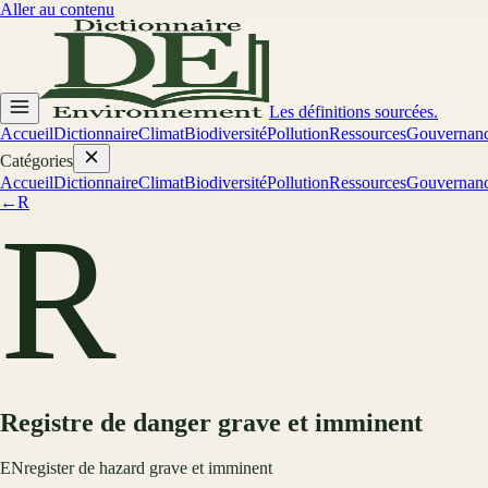
Aller au contenu
Les définitions sourcées.
Accueil
Dictionnaire
Climat
Biodiversité
Pollution
Ressources
Gouvernan
Catégories
Accueil
Dictionnaire
Climat
Biodiversité
Pollution
Ressources
Gouvernan
←
R
R
Registre de danger grave et imminent
EN
register de hazard grave et imminent