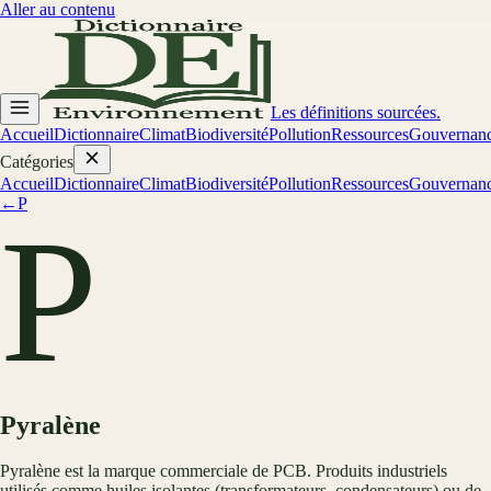
Aller au contenu
Les définitions sourcées.
Accueil
Dictionnaire
Climat
Biodiversité
Pollution
Ressources
Gouvernan
Catégories
Accueil
Dictionnaire
Climat
Biodiversité
Pollution
Ressources
Gouvernan
←
P
P
Pyralène
Pyralène est la marque commerciale de PCB. Produits industriels
utilisés comme huiles isolantes (transformateurs, condensateurs) ou de