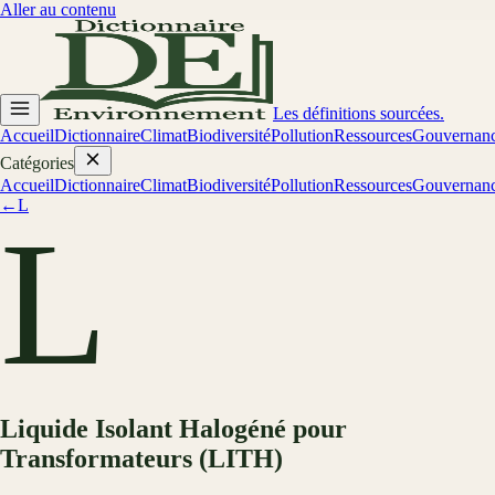
Aller au contenu
Les définitions sourcées.
Accueil
Dictionnaire
Climat
Biodiversité
Pollution
Ressources
Gouvernan
Catégories
Accueil
Dictionnaire
Climat
Biodiversité
Pollution
Ressources
Gouvernan
←
L
L
Liquide Isolant Halogéné pour
Transformateurs (LITH)