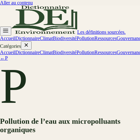
Aller au contenu
Les définitions sourcées.
Accueil
Dictionnaire
Climat
Biodiversité
Pollution
Ressources
Gouvernan
Catégories
Accueil
Dictionnaire
Climat
Biodiversité
Pollution
Ressources
Gouvernan
←
P
P
Pollution de l’eau aux micropolluants
organiques