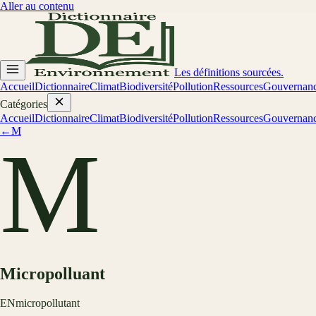
Aller au contenu
Les définitions sourcées.
Accueil
Dictionnaire
Climat
Biodiversité
Pollution
Ressources
Gouvernan
Catégories
Accueil
Dictionnaire
Climat
Biodiversité
Pollution
Ressources
Gouvernan
←
M
M
Micropolluant
EN
micropollutant