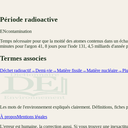
Période radioactive
EN
contamination
Temps nécessaire pour que la moitié des atomes contenus dans un échant
minutes pour l'argon 41, 8 jours pour l'iode 131, 4,5 milliards d'année
Termes associes
Déchet radioactif
→
Demi-vie
→
Matière fissile
→
Matière nucléaire
→
Pl
Les mots de l'environnement expliqués clairement. Définitions, fiches p
À propos
Mentions légales
L'erreur est humaine, la correction aussi. Si vous trouvez une inexactit