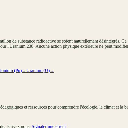
illon de substance radioactive se soient naturellement désintégrés. Ce 
 pour l'Uranium 238. Aucune action physique extérieure ne peut modifier
utonium (Pu)
→
Uranium (U)
→
édagogiques et ressources pour comprendre l'écologie, le climat et la bi
ude, écrivez-nous.
Signaler une erreur