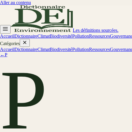
Aller au contenu
Les définitions sourcées.
Accueil
Dictionnaire
Climat
Biodiversité
Pollution
Ressources
Gouvernan
Catégories
Accueil
Dictionnaire
Climat
Biodiversité
Pollution
Ressources
Gouvernan
←
P
P