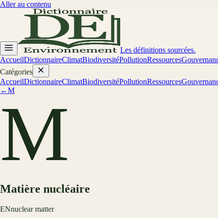
Aller au contenu
Les définitions sourcées.
Accueil
Dictionnaire
Climat
Biodiversité
Pollution
Ressources
Gouvernan
Catégories
Accueil
Dictionnaire
Climat
Biodiversité
Pollution
Ressources
Gouvernan
←
M
M
Matière nucléaire
EN
nuclear matter