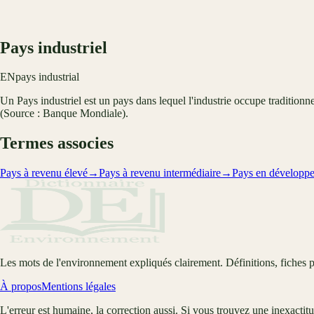
Pays industriel
EN
pays industrial
Un Pays industriel est un pays dans lequel l'industrie occupe traditionn
(Source : Banque Mondiale).
Termes associes
Pays à revenu élevé
→
Pays à revenu intermédiaire
→
Pays en développ
Les mots de l'environnement expliqués clairement. Définitions, fiches p
À propos
Mentions légales
L'erreur est humaine, la correction aussi. Si vous trouvez une inexactit