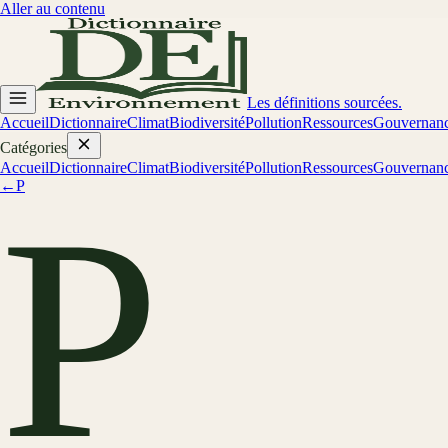
Aller au contenu
Les définitions sourcées.
Accueil
Dictionnaire
Climat
Biodiversité
Pollution
Ressources
Gouvernan
Catégories
Accueil
Dictionnaire
Climat
Biodiversité
Pollution
Ressources
Gouvernan
←
P
P