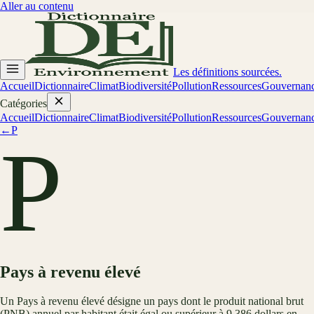
Aller au contenu
Les définitions sourcées.
Accueil
Dictionnaire
Climat
Biodiversité
Pollution
Ressources
Gouvernan
Catégories
Accueil
Dictionnaire
Climat
Biodiversité
Pollution
Ressources
Gouvernan
←
P
P
Pays à revenu élevé
Un Pays à revenu élevé désigne un pays dont le produit national brut
(PNB) annuel par habitant était égal ou supérieur à 9 386 dollars en