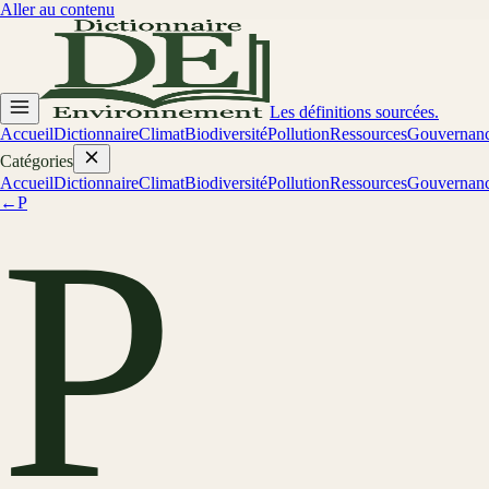
Aller au contenu
Les définitions sourcées.
Accueil
Dictionnaire
Climat
Biodiversité
Pollution
Ressources
Gouvernan
Catégories
Accueil
Dictionnaire
Climat
Biodiversité
Pollution
Ressources
Gouvernan
←
P
P