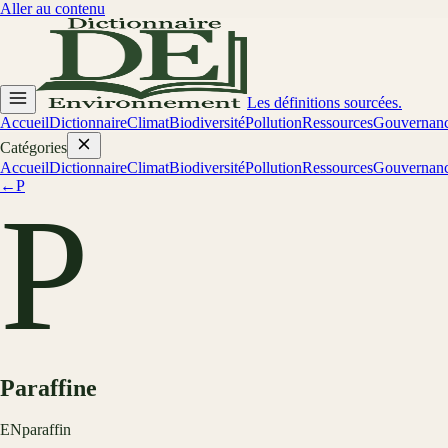
Aller au contenu
Les définitions sourcées.
Accueil
Dictionnaire
Climat
Biodiversité
Pollution
Ressources
Gouvernan
Catégories
Accueil
Dictionnaire
Climat
Biodiversité
Pollution
Ressources
Gouvernan
←
P
P
Paraffine
EN
paraffin