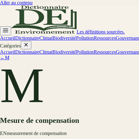
Aller au contenu
Les définitions sourcées.
Accueil
Dictionnaire
Climat
Biodiversité
Pollution
Ressources
Gouvernan
Catégories
Accueil
Dictionnaire
Climat
Biodiversité
Pollution
Ressources
Gouvernan
←
M
M
Mesure de compensation
EN
measurement de compensation