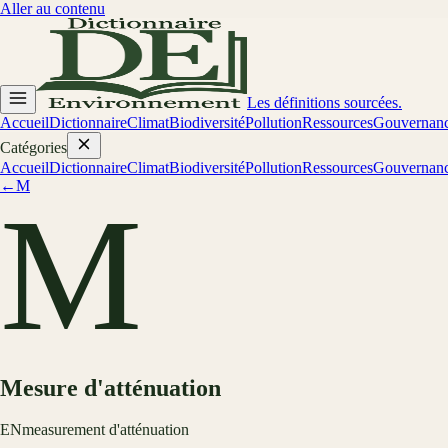
Aller au contenu
Les définitions sourcées.
Accueil
Dictionnaire
Climat
Biodiversité
Pollution
Ressources
Gouvernan
Catégories
Accueil
Dictionnaire
Climat
Biodiversité
Pollution
Ressources
Gouvernan
←
M
M
Mesure d'atténuation
EN
measurement d'atténuation