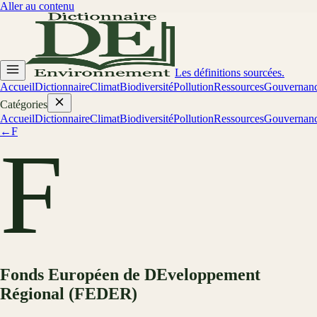
Aller au contenu
Les définitions sourcées.
Accueil
Dictionnaire
Climat
Biodiversité
Pollution
Ressources
Gouvernan
Catégories
Accueil
Dictionnaire
Climat
Biodiversité
Pollution
Ressources
Gouvernan
←
F
F
Fonds Européen de DEveloppement
Régional (FEDER)