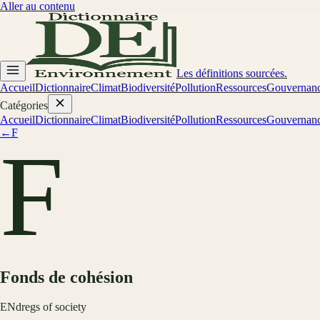
Aller au contenu
Les définitions sourcées.
Accueil
Dictionnaire
Climat
Biodiversité
Pollution
Ressources
Gouvernan
Catégories
Accueil
Dictionnaire
Climat
Biodiversité
Pollution
Ressources
Gouvernan
←
F
F
Fonds de cohésion
EN
dregs of society