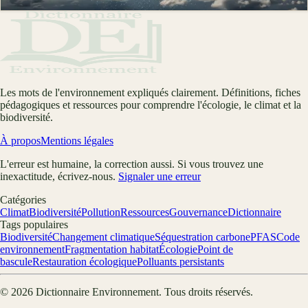
Philippe D.
·
13 mars 2026
·
7
min
Les mots de l'environnement expliqués clairement. Définitions, fiches
pédagogiques et ressources pour comprendre l'écologie, le climat et la
biodiversité.
À propos
Mentions légales
L'erreur est humaine, la correction aussi. Si vous trouvez une
inexactitude, écrivez-nous.
Signaler une erreur
Catégories
Climat
Biodiversité
Pollution
Ressources
Gouvernance
Dictionnaire
Tags populaires
Biodiversité
Changement climatique
Séquestration carbone
PFAS
Code
environnement
Fragmentation habitat
Écologie
Point de
bascule
Restauration écologique
Polluants persistants
©
2026
Dictionnaire Environnement
. Tous droits réservés.