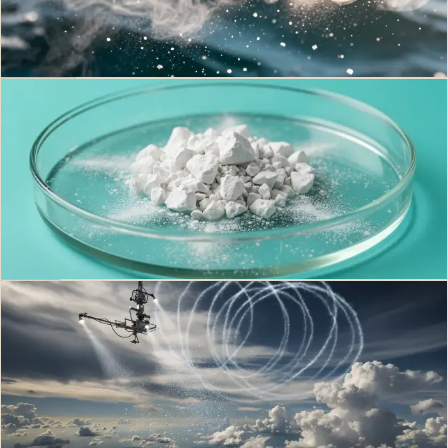
MCBP, CAARE Alameda, Great Barrier Reef. Cadre Latham 1990,
critiques IPCC AR6.
Philippe D.
·
27 mai 2026
·
17
min
Pollution
OAE : alcaliniser les océans pour capter le
CO2 ?
Ocean Alkalinity Enhancement (OAE) : mécanisme chimique, pilotes
Planetary, Vesta, Ebb Carbon, controverses Bach 2024 et Protocole de
Londres LP.4(8).
Philippe D.
·
20 mai 2026
·
12
min
Climat
Géo-ingénierie solaire : définition, SRM et
controverses
La géo-ingénierie solaire cherche à refroidir le climat en réfléchissant
lumière solaire. Définition, techniques (aérosols stratosphériques,