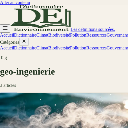
Aller au contenu
Les définitions sourcées.
Accueil
Dictionnaire
Climat
Biodiversité
Pollution
Ressources
Gouvernan
Catégories
Accueil
Dictionnaire
Climat
Biodiversité
Pollution
Ressources
Gouvernan
Tag
geo-ingenierie
3
article
s
Climat
Marine Cloud Brightening (MCB) :
principe, projets, limites
Marine Cloud Brightening : effet Twomey, sel marin pulvérisé, projets