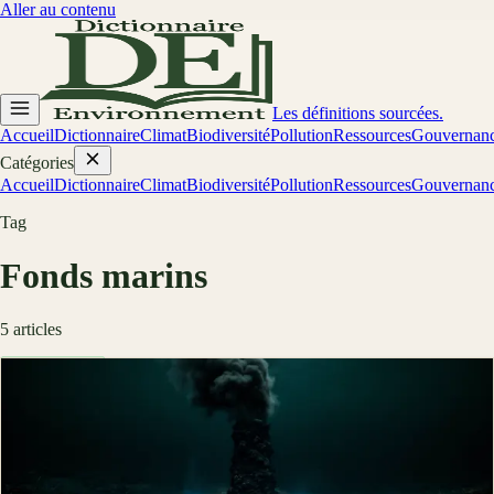
Aller au contenu
Les définitions sourcées.
Accueil
Dictionnaire
Climat
Biodiversité
Pollution
Ressources
Gouvernan
Catégories
Accueil
Dictionnaire
Climat
Biodiversité
Pollution
Ressources
Gouvernan
Tag
Fonds marins
5
article
s
Biodiversité
Chimiosynthèse : la vie sans lumière des
abysses
La chimiosynthèse permet à des écosystèmes entiers de vivre sans