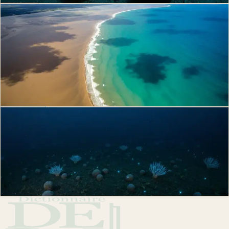
Pollution
Panache sédimentaire : définition et
impacts
Un panache sédimentaire est un nuage de particules lié au deep-sea
mining. Définition, mécanismes, impacts sur les fonds marins et
évaluation d'impact.
Philippe D.
·
4 mars 2026
·
10
min
Ressources
Extraction minière en eaux profondes
Le deep-sea mining cible les nodules polymétalliques (cobalt, nickel).
Définition, écosystèmes abyssaux menacés, cadre ISA et controverses
scientifiques.
Philippe D.
·
25 févr. 2026
·
10
min