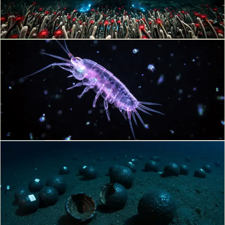
lumière, autour des sources hydrothermales. Récit d'une découverte de
1977.
Julien P.
·
23 juin 2026
·
6
min
Biodiversité
Espèces nouvelles des grands fonds marins
2026
Découverte de 24 amphipodes et une superfamille nouvelle en zone
Clarion-Clipperton. Biodiversité abyssale, Mirabestioidea, et impacts
du mining profond.
Philippe D.
·
29 mars 2026
·
12
min
Ressources
Nodules polymétalliques : que sont-ils ?
Nodules polymétalliques : formation, composition en nickel cobalt
manganèse, localisation abyssale, enjeux de l exploitation commerciale
et débat...
Philippe D.
·
4 mars 2026
·
9
min