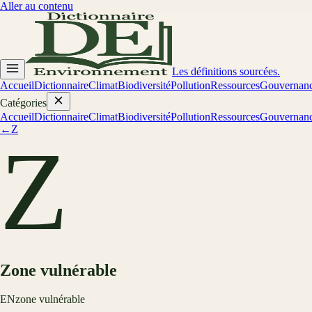
Aller au contenu
Les définitions sourcées.
Accueil
Dictionnaire
Climat
Biodiversité
Pollution
Ressources
Gouvernan
Catégories
Accueil
Dictionnaire
Climat
Biodiversité
Pollution
Ressources
Gouvernan
←
Z
Z
Zone vulnérable
EN
zone vulnérable