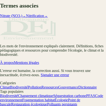
Termes associes
Nitrate (NO3-)
→
Nitrification
→
Les mots de l'environnement expliqués clairement. Définitions, fiches
pédagogiques et ressources pour comprendre l'écologie, le climat et la
biodiversité.
À propos
Mentions légales
L'erreur est humaine, la correction aussi. Si vous trouvez une
inexactitude, écrivez-nous.
Signaler une erreur
Catégories
Climat
Biodiversité
Pollution
Ressources
Gouvernance
Dictionnaire
Tags populaires
Biodiversité
Changement climatique
Séquestration carbone
PFAS
Code
environnement
Fragmentation habitat
Écologie
Point de
bascule
Restauration écologique
Polluants persistants