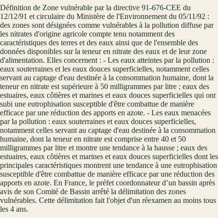
Définition de Zone vulnérable par la directive 91-676-CEE du
12/12/91 et circulaire du Ministère de l'Environnement du 05/11/92 :
des zones sont désignées comme vulnérables à la pollution diffuse par
les nitrates d'origine agricole compte tenu notamment des
caractéristiques des terres et des eaux ainsi que de l'ensemble des
données disponibles sur la teneur en nitrate des eaux et de leur zone
d'alimentation. Elles concernent : - Les eaux atteintes par la pollution :
eaux souterraines et les eaux douces superficielles, notamment celles
servant au captage d'eau destinée à la consommation humaine, dont la
teneur en nitrate est supérieure à 50 milligrammes par litre ; eaux des
estuaires, eaux côtières et marines et eaux douces superficielles qui ont
subi une eutrophisation susceptible d'être combattue de manière
efficace par une réduction des apports en azote. - Les eaux menacées
par la pollution : eaux souterraines et eaux douces superficielles,
notamment celles servant au captage d'eau destinée à la consommation
humaine, dont la teneur en nitrate est comprise entre 40 et 50
milligrammes par litre et montre une tendance à la hausse ; eaux des
estuaires, eaux côtières et marines et eaux douces superficielles dont les
principales caractéristiques montrent une tendance à une eutrophisation
susceptible d'être combattue de manière efficace par une réduction des
apports en azote. En France, le préfet coordonnateur d’un bassin après
avis de son Comité de Bassin arrêté la délimitation des zones
vulnérables. Cette délimitation fait l'objet d'un réexamen au moins tous
les 4 ans.