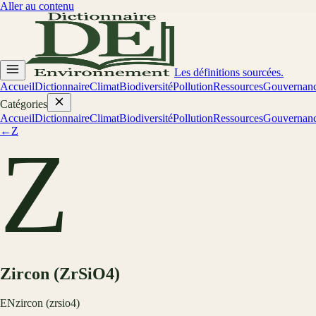
Aller au contenu
Les définitions sourcées.
Accueil
Dictionnaire
Climat
Biodiversité
Pollution
Ressources
Gouvernan
Catégories
Accueil
Dictionnaire
Climat
Biodiversité
Pollution
Ressources
Gouvernan
←
Z
Z
Zircon (ZrSiO4)
EN
zircon (zrsio4)