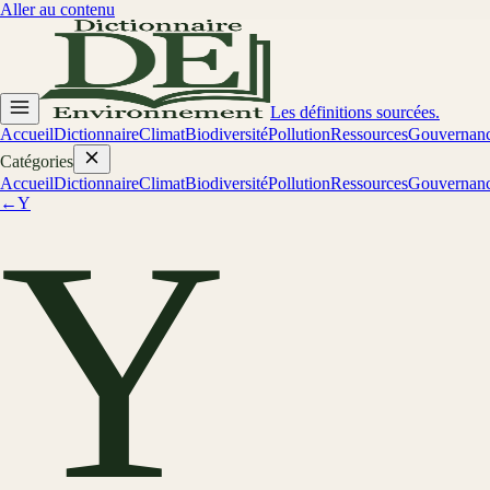
Aller au contenu
Les définitions sourcées.
Accueil
Dictionnaire
Climat
Biodiversité
Pollution
Ressources
Gouvernan
Catégories
Accueil
Dictionnaire
Climat
Biodiversité
Pollution
Ressources
Gouvernan
←
Y
Y